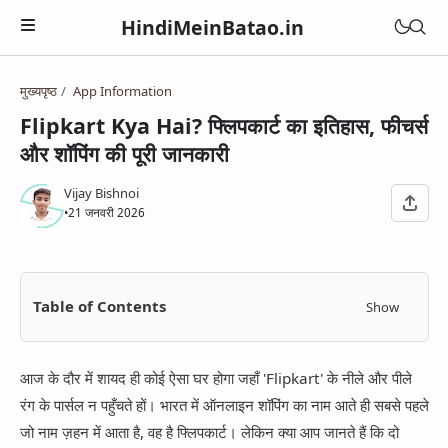
HindiMeinBatao.in
मुख्यपृष्ठ
App Information
Artificial Intelligence
Flipkart Kya Hai? फ्लिपकार्ट का इतिहास, फीचर्स
Technology
और शॉपिंग की पूरी जानकारी
Health
Computer
Women Health
Vijay Bishnoi
Business
•
21 जनवरी 2026
Blogger
Periods
Online Earning
Blogging
Education
Pregnancy
Online Business
Chatbot
Courses
Table of Contents
Show
Medical Courses
Social Media
Finance
Google Assistant
Exams
Lifestyle
YouTube
Betting Apps
आज के दौर में शायद ही कोई ऐसा घर होगा जहाँ 'Flipkart' के नीले और पीले
Jio Phone
General Knowledge
Daily Life Tips
WhatsApp
रंग के पार्सल न पहुँचते हों। भारत में ऑनलाइन शॉपिंग का नाम आते ही सबसे पहले
BSNL
Bhakti
जो नाम ज़हन में आता है, वह है फ्लिपकार्ट। लेकिन क्या आप जानते हैं कि दो
Instagram