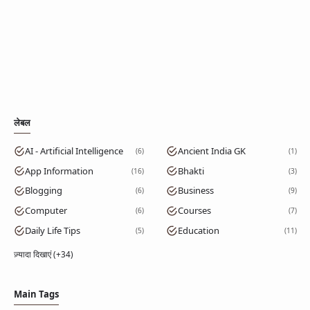
लेबल
AI - Artificial Intelligence
Ancient India GK
6
1
App Information
Bhakti
16
3
Blogging
Business
6
9
Computer
Courses
6
7
Daily Life Tips
Education
5
11
ज़्यादा दिखाएं (+34)
Main Tags