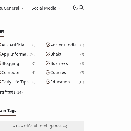
 & General
Social Media
बल
AI - Artificial Intelligence
Ancient India GK
6
1
App Information
Bhakti
16
3
Blogging
Business
6
9
Computer
Courses
6
7
Daily Life Tips
Education
5
11
्यादा दिखाएं (+34)
ain Tags
AI - Artificial Intelligence