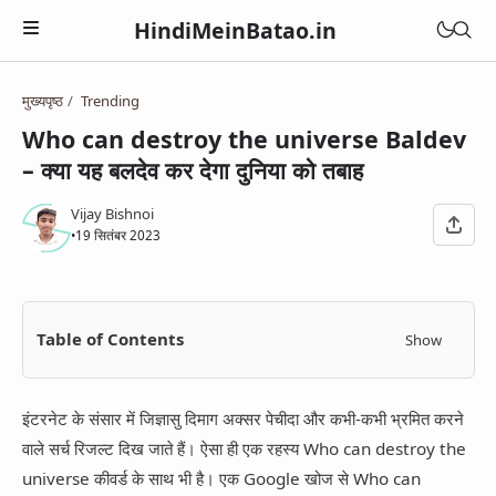
HindiMeinBatao.in
मुख्यपृष्ठ
Trending
Artificial Intelligence
Who can destroy the universe Baldev
Technology
– क्या यह बलदेव कर देगा दुनिया को तबाह
Health
Computer
Women Health
Vijay Bishnoi
Business
•
19 सितंबर 2023
Blogger
Periods
Online Earning
Blogging
Education
Pregnancy
Online Business
Chatbot
Courses
Table of Contents
Show
Medical Courses
Social Media
Finance
Google Assistant
Exams
Lifestyle
YouTube
Betting Apps
इंटरनेट के संसार में जिज्ञासु दिमाग अक्सर पेचीदा और कभी-कभी भ्रमित करने
Jio Phone
General Knowledge
Daily Life Tips
WhatsApp
वाले सर्च रिजल्ट दिख जाते हैं। ऐसा ही एक रहस्य Who can destroy the
BSNL
Bhakti
universe कीवर्ड के साथ भी है। एक Google खोज से Who can
Instagram