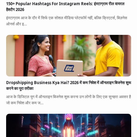
150+ Popular Hashtags For Instagram Reels: इंस्टाग्राम रील वायरल
हैशटैग 2026
इंस्टाग्राम आज के दौर में सिर्फ एक सोशल मीडिया प्लेटफॉर्म नहीं, बल्कि क्रिएटर्स, बिज़नेस
ओनर्स और इ…
Dropshipping Business Kya Hai? 2026 में कम निवेश में ऑनलाइन बिजनेस शुरू
करने का पूरा तरीका
आज के डिजिटल युग में ऑनलाइन बिजनेस शुरू करना उन लोगों के लिए एक सुनहरा अवसर है
जो कम निवेश और कम ज…