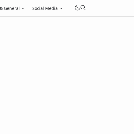
 & General
Social Media