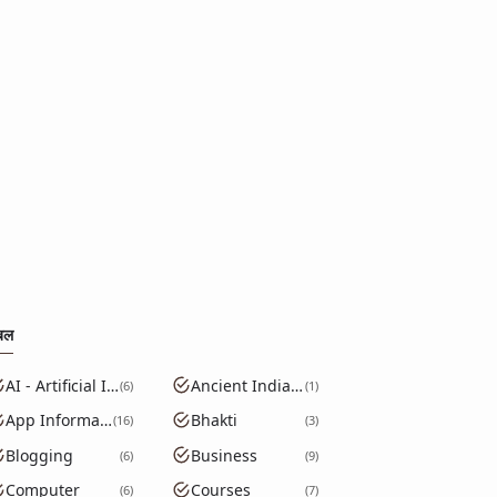
बल
AI - Artificial Intelligence
Ancient India GK
6
1
App Information
Bhakti
16
3
Blogging
Business
6
9
Computer
Courses
6
7