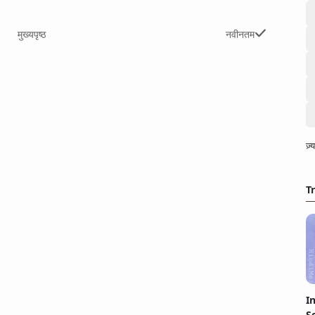
मुख्यपृष्ठ
नवीनतम
ज़
T
I
S