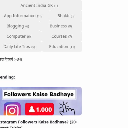
Ancient India GK
App Information
Bhakti
Blogging
Business
Computer
Courses
Daily Life Tips
Education
्यादा दिखाएं (+34)
rending:
nstagram Followers Kaise Badhaye? (20+
ecret Tricks)