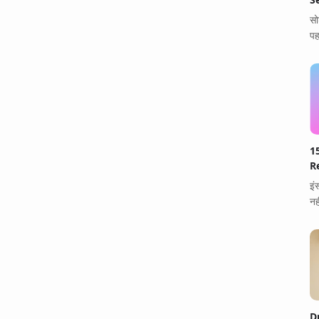
सो
पह
1
Re
इं
नह
D