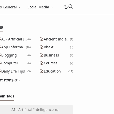
 & General
Social Media
बल
AI - Artificial Intelligence
Ancient India GK
6
1
App Information
Bhakti
16
3
Blogging
Business
6
9
Computer
Courses
6
7
Daily Life Tips
Education
5
11
्यादा दिखाएं (+34)
ain Tags
AI - Artificial Intelligence