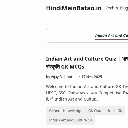
HindiMeinBatao.in
Tech & Blo
Indian Art and C
Indian Art and Culture Quiz | भा
संस्कृति GK MCQs
by
Vijay Bishnoi
•
17 दिस॰ 2025
Welcome to Indian Art and Culture GK Te
UPSC, SSC, Railways या अन्य Competitive Exam
हैं, तो Indian Art and Cultur…
General Knowledge
GK Quiz
India GK
Indian Art and Culture GK