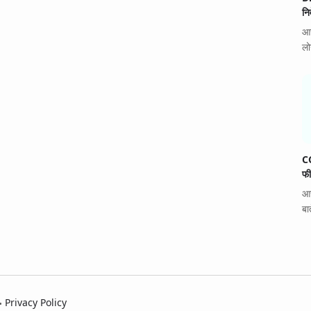
नि
आज
लो
CC
फी
आज
बा
Privacy Policy