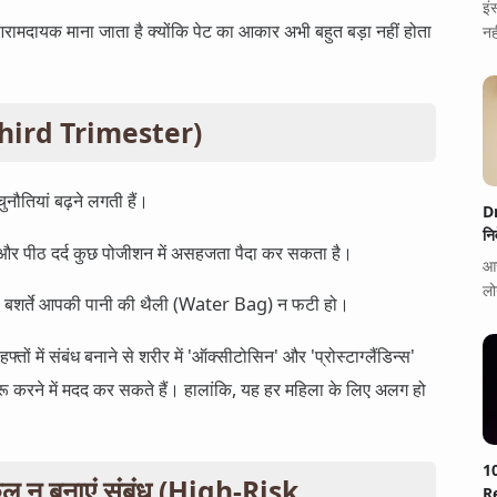
इं
ामदायक माना जाता है क्योंकि पेट का आकार अभी बहुत बड़ा नहीं होता
नह
 (Third Trimester)
चुनौतियां बढ़ने लगती हैं।
D
नि
र पीठ दर्द कुछ पोजीशन में असहजता पैदा कर सकता है।
आज
लो
 है, बशर्ते आपकी पानी की थैली (Water Bag) न फटी हो।
फ्तों में संबंध बनाने से शरीर में 'ऑक्सीटोसिन' और 'प्रोस्टाग्लैंडिन्स'
 शुरू करने में मदद कर सकते हैं। हालांकि, यह हर महिला के लिए अलग हो
1
्कुल न बनाएं संबंध (High-Risk
Re