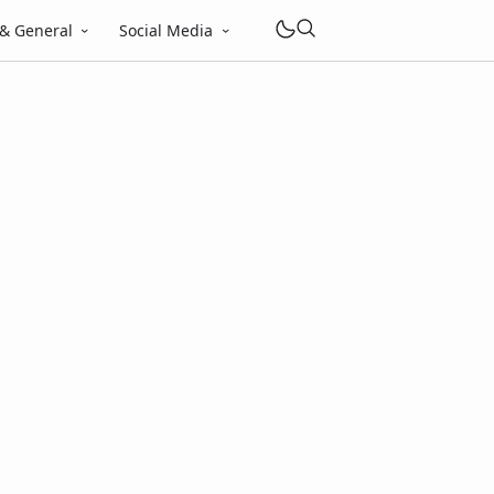
 & General
Social Media