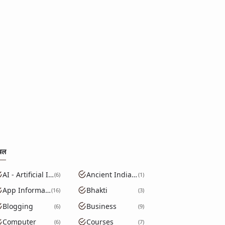
बल
AI - Artificial Intelligence
Ancient India GK
6
1
App Information
Bhakti
16
3
Blogging
Business
6
9
Computer
Courses
6
7