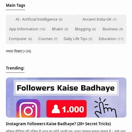
App Information
Trending
Main Tags
Facebook
Entertainment
AI - Artificial Intelligence
Ancient India GK
Twitter
App Information
Bhakti
Blogging
Business
Telegram
Computer
Courses
Daily Life Tips
Education
Snapchat
ज़्यादा दिखाएं (+34)
Trending:
Instagram Followers Kaise Badhaye? (20+ Secret Tricks)
सोशल मीडिया की दुनिया में आज हर कोई अपनी एक अलग पहचान बनाना चाहता है। चाहे आप