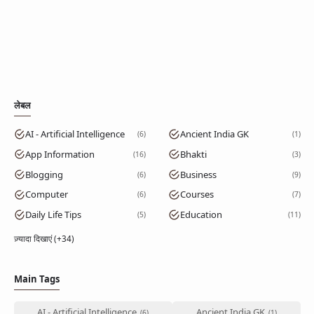
लेबल
AI - Artificial Intelligence
Ancient India GK
6
1
App Information
Bhakti
16
3
Blogging
Business
6
9
Computer
Courses
6
7
Daily Life Tips
Education
5
11
ज़्यादा दिखाएं (+34)
Main Tags
AI - Artificial Intelligence
Ancient India GK