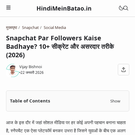
HindiMeinBatao.in
मुख्यपृष्ठ
Snapchat
Social Media
Artificial Intelligence
Snapchat Par Followers Kaise
Technology
Badhaye? 10+ सीक्रेट और असरदार तरीके
Health
(2026)
Computer
Women Health
Business
Blogger
Vijay Bishnoi
Periods
•
22 जनवरी 2026
Online Earning
Blogging
Education
Pregnancy
Online Business
Chatbot
Courses
Medical Courses
Social Media
Finance
Table of Contents
Show
Google Assistant
Exams
Lifestyle
YouTube
Betting Apps
Jio Phone
General Knowledge
Daily Life Tips
WhatsApp
आज के इस दौर में जहां सोशल मीडिया पर हर कोई अपनी पहचान बनाना चाहता
BSNL
Bhakti
है, स्नैपचैट एक ऐसा प्लेटफॉर्म बनकर उभरा है जिसने युवाओं के बीच एक अलग
Instagram