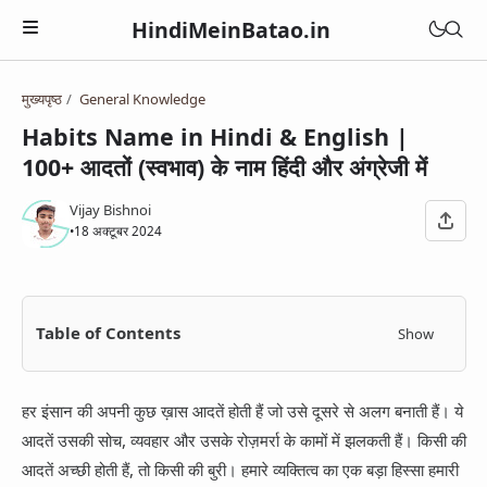
HindiMeinBatao.in
मुख्यपृष्ठ
General Knowledge
Artificial Intelligence
Habits Name in Hindi & English |
Technology
100+ आदतों (स्वभाव) के नाम हिंदी और अंग्रेजी में
Health
Computer
Women Health
Vijay Bishnoi
Business
•
18 अक्टूबर 2024
Blogger
Periods
Online Earning
Blogging
Education
Pregnancy
Online Business
Chatbot
Courses
Table of Contents
Show
Medical Courses
Social Media
Finance
Google Assistant
Exams
Lifestyle
YouTube
Betting Apps
हर इंसान की अपनी कुछ ख़ास आदतें होती हैं जो उसे दूसरे से अलग बनाती हैं। ये
Jio Phone
General Knowledge
Daily Life Tips
WhatsApp
आदतें उसकी सोच, व्यवहार और उसके रोज़मर्रा के कामों में झलकती हैं। किसी की
BSNL
Bhakti
आदतें अच्छी होती हैं, तो किसी की बुरी। हमारे व्यक्तित्व का एक बड़ा हिस्सा हमारी
Instagram