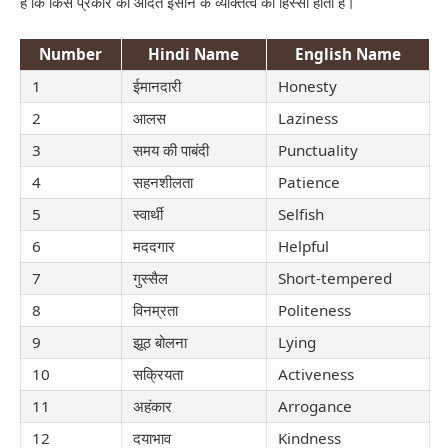
हैं कि किस प्रकार की आदतें इंसान के व्यक्तित्व का हिस्सा होती हैं।
Number
Hindi Name
English Name
1
ईमानदारी
Honesty
2
आलस
Laziness
3
समय की पाबंदी
Punctuality
4
सहनशीलता
Patience
5
स्वार्थी
Selfish
6
मददगार
Helpful
7
गुस्सैल
Short-tempered
8
विनम्रता
Politeness
9
झूठ बोलना
Lying
10
सक्रियता
Activeness
11
अहंकार
Arrogance
12
दयाभाव
Kindness