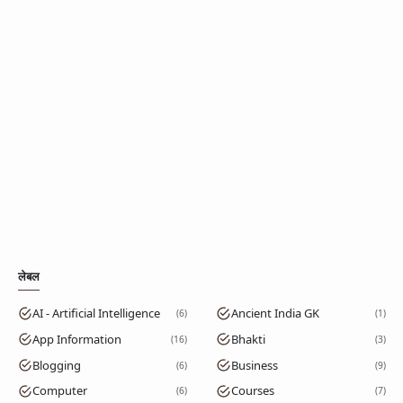
लेबल
AI - Artificial Intelligence
Ancient India GK
6
1
App Information
Bhakti
16
3
Blogging
Business
6
9
Computer
Courses
6
7