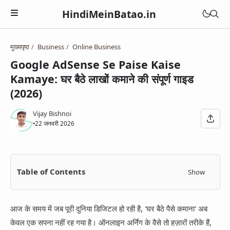
HindiMeinBatao.in
मुख्यपृष्ठ
Business
Online Business
Artificial Intelligence
Google AdSense Se Paise Kaise
Technology
Kamaye: घर बैठे लाखों कमाने की संपूर्ण गाइड
Health
(2026)
Computer
Women Health
Business
Blogger
Vijay Bishnoi
Periods
•
22 जनवरी 2026
Online Earning
Blogging
Education
Pregnancy
Online Business
Chatbot
Courses
Medical Courses
Social Media
Finance
Table of Contents
Show
Google Assistant
Exams
Lifestyle
YouTube
Betting Apps
Jio Phone
General Knowledge
Daily Life Tips
WhatsApp
आज के समय में जब पूरी दुनिया डिजिटल हो रही है, 'घर बैठे पैसे कमाना' अब
BSNL
Bhakti
केवल एक सपना नहीं रह गया है। ऑनलाइन अर्निंग के वैसे तो हज़ारों तरीके हैं,
Instagram