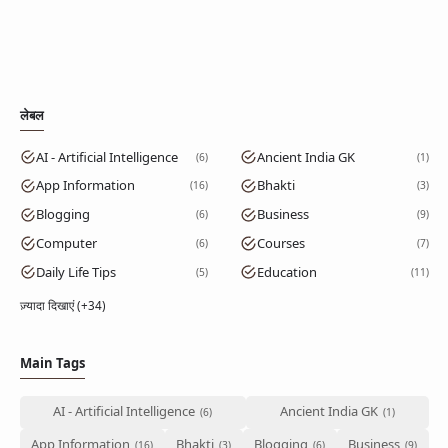
लेबल
AI - Artificial Intelligence
Ancient India GK
6
1
App Information
Bhakti
16
3
Blogging
Business
6
9
Computer
Courses
6
7
Daily Life Tips
Education
5
11
ज़्यादा दिखाएं (+34)
Main Tags
AI - Artificial Intelligence
Ancient India GK
App Information
Bhakti
Blogging
Business