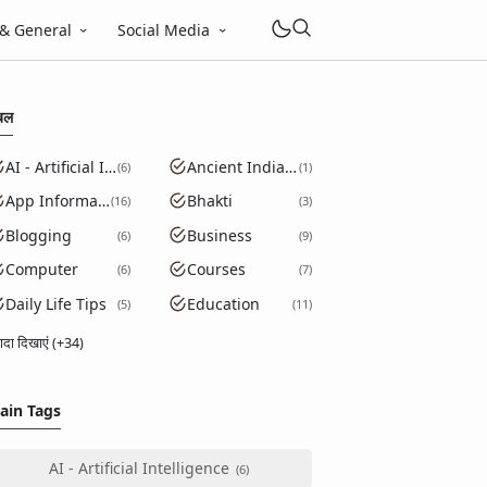
 & General
Social Media
बल
AI - Artificial Intelligence
Ancient India GK
6
1
App Information
Bhakti
16
3
Blogging
Business
6
9
Computer
Courses
6
7
Daily Life Tips
Education
5
11
्यादा दिखाएं (+34)
ain Tags
AI - Artificial Intelligence