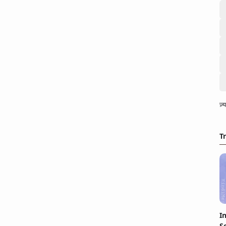
ज़
T
I
S