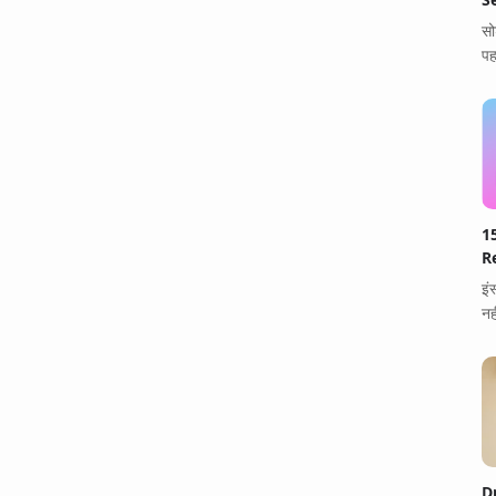
सो
पह
1
Re
इं
नह
D