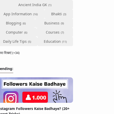
Ancient India GK
App Information
Bhakti
Blogging
Business
Computer
Courses
Daily Life Tips
Education
्यादा दिखाएं (+34)
rending:
nstagram Followers Kaise Badhaye? (20+
ecret Tricks)