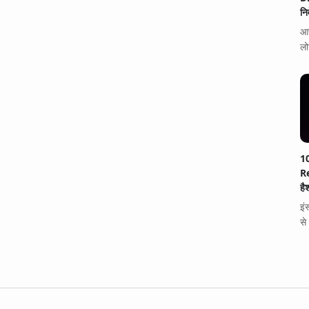
नि
आज
लो
1
Re
है
इं
से