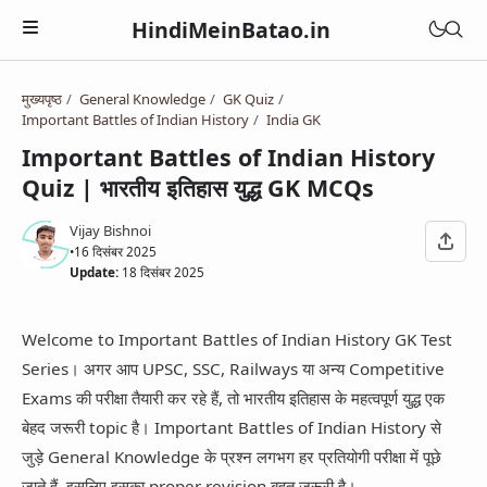
HindiMeinBatao.in
मुख्यपृष्ठ
General Knowledge
GK Quiz
Artificial Intelligence
Important Battles of Indian History
India GK
Technology
Important Battles of Indian History
Health
Quiz | भारतीय इतिहास युद्ध GK MCQs
Computer
Women Health
Business
Vijay Bishnoi
Blogger
•
16 दिसंबर 2025
Periods
Online Earning
Update:
18 दिसंबर 2025
Blogging
Education
Pregnancy
Online Business
Chatbot
Courses
Welcome to Important Battles of Indian History GK Test
Medical Courses
Social Media
Finance
Google Assistant
Series। अगर आप UPSC, SSC, Railways या अन्य Competitive
Exams
Lifestyle
YouTube
Exams की परीक्षा तैयारी कर रहे हैं, तो भारतीय इतिहास के महत्वपूर्ण युद्ध एक
Betting Apps
Jio Phone
General Knowledge
बेहद जरूरी topic है। Important Battles of Indian History से
Daily Life Tips
WhatsApp
BSNL
जुड़े General Knowledge के प्रश्न लगभग हर प्रतियोगी परीक्षा में पूछे
Bhakti
Instagram
जाते हैं, इसलिए इसका proper revision बहुत जरूरी है।