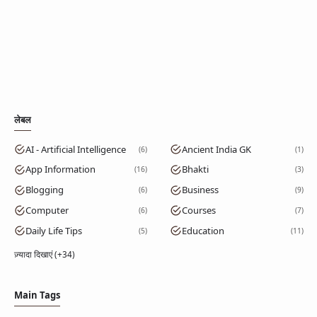
लेबल
AI - Artificial Intelligence
Ancient India GK
6
1
App Information
Bhakti
16
3
Blogging
Business
6
9
Computer
Courses
6
7
Daily Life Tips
Education
5
11
ज़्यादा दिखाएं (+34)
Main Tags