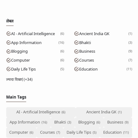
लेबल
AI - Artificial Intelligence
Ancient India GK
6
1
App Information
Bhakti
16
3
Blogging
Business
6
9
Computer
Courses
6
7
Daily Life Tips
Education
5
11
ज़्यादा दिखाएं (+34)
Main Tags
AI - Artificial Intelligence
Ancient India GK
App Information
Bhakti
Blogging
Business
Computer
Courses
Daily Life Tips
Education