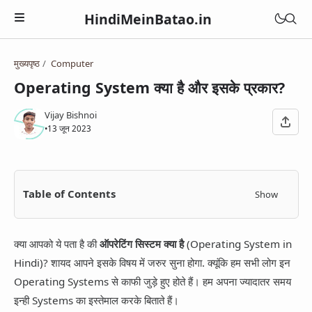
HindiMeinBatao.in
मुख्यपृष्ठ
Computer
Artificial Intelligence
Operating System क्या है और इसके प्रकार?
Technology
Health
Vijay Bishnoi
Computer
•
13 जून 2023
Women Health
Business
Blogger
Periods
Online Earning
Blogging
Education
Pregnancy
Table of Contents
Show
Online Business
Chatbot
Courses
Medical Courses
Social Media
Finance
Google Assistant
Exams
क्या आपको ये पता है की
ऑपरेटिंग सिस्टम क्या है
(Operating System in
Lifestyle
YouTube
Betting Apps
Hindi)? शायद आपने इसके विषय में जरुर सुना होगा. क्यूंकि हम सभी लोग इन
Jio Phone
General Knowledge
Daily Life Tips
WhatsApp
Operating Systems से काफी जुड़े हुए होते हैं। हम अपना ज्यादातर समय
BSNL
Bhakti
इन्ही Systems का इस्तेमाल करके बिताते हैं।
Instagram