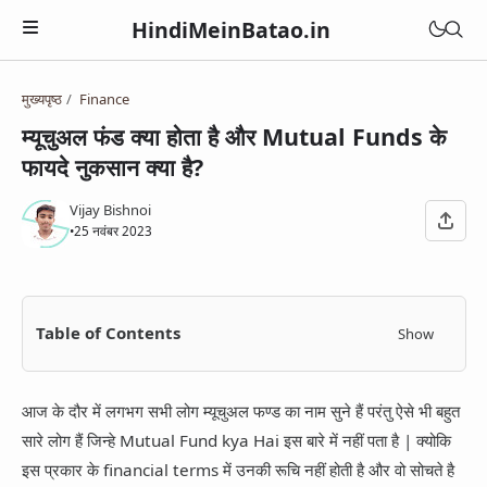
HindiMeinBatao.in
मुख्यपृष्ठ
Finance
Artificial Intelligence
म्यूचुअल फंड क्या होता है और Mutual Funds के
Technology
फायदे नुकसान क्या है?
Health
Computer
Women Health
Vijay Bishnoi
Business
•
25 नवंबर 2023
Blogger
Periods
Online Earning
Blogging
Education
Pregnancy
Online Business
Chatbot
Courses
Table of Contents
Show
Medical Courses
Social Media
Finance
Google Assistant
Exams
Lifestyle
YouTube
Betting Apps
आज के दौर में लगभग सभी लोग म्यूचुअल फण्ड का नाम सुने हैं परंतु ऐसे भी बहुत
Jio Phone
General Knowledge
Daily Life Tips
WhatsApp
सारे लोग हैं जिन्हे Mutual Fund kya Hai इस बारे में नहीं पता है | क्योकि
BSNL
Bhakti
इस प्रकार के financial terms में उनकी रूचि नहीं होती है और वो सोचते है
Instagram