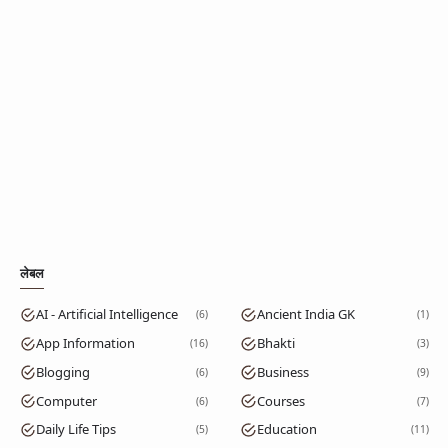
लेबल
AI - Artificial Intelligence
Ancient India GK
6
1
App Information
Bhakti
16
3
Blogging
Business
6
9
Computer
Courses
6
7
Daily Life Tips
Education
5
11