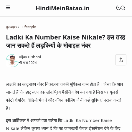
HindiMeinBatao.in
मुख्यपृष्ठ
Lifestyle
Artificial Intelligence
Ladki Ka Number Kaise Nikale? इस तरह
Technology
जान सकते हैं लड़कियों के मोबाइल नंबर
Health
Computer
Women Health
Vijay Bishnoi
Business
•
5 मार्च 2024
Blogger
Periods
Online Earning
Blogging
Education
Pregnancy
लड़की का व्हाट्सएप नंबर निकालना काफी मुश्किल काम होता है। जैसा कि आप
Online Business
Chatbot
Courses
जानते हैं कि व्हाट्सएप एक लोकप्रिय मैसेजिंग ऐप बन गया है जिस पर यूजर्स
Medical Courses
Social Media
Finance
Google Assistant
फोटो शेयरिंग, वीडियो भेजने और वॉयस कॉलिंग जैसी कई सुविधाएं प्राप्त करते
Exams
Lifestyle
YouTube
हैं।
Betting Apps
Jio Phone
General Knowledge
Daily Life Tips
WhatsApp
इस आर्टिकल में आपको पता चलेगा कि Ladki Ka Number Kaise
BSNL
Bhakti
Nikale लेकिन कृपया ध्यान दें कि यह जानकारी केवल इंफॉर्मेशन देने के लिए
Instagram