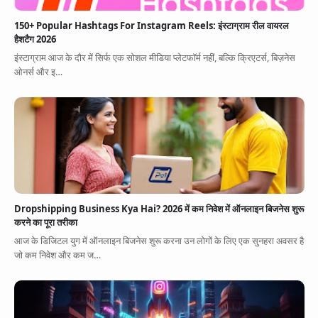
150+ Popular Hashtags For Instagram Reels: इंस्टाग्राम रील वायरल
हैशटैग 2026
इंस्टाग्राम आज के दौर में सिर्फ एक सोशल मीडिया प्लेटफॉर्म नहीं, बल्कि क्रिएटर्स, बिज़नेस
ओनर्स और इ…
Dropshipping Business Kya Hai? 2026 में कम निवेश में ऑनलाइन बिजनेस शुरू
करने का पूरा तरीका
आज के डिजिटल युग में ऑनलाइन बिजनेस शुरू करना उन लोगों के लिए एक सुनहरा अवसर है
जो कम निवेश और कम ज…