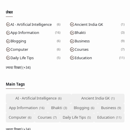
लेबल
AI - Artificial Intelligence
Ancient India GK
6
1
App Information
Bhakti
16
3
Blogging
Business
6
9
Computer
Courses
6
7
Daily Life Tips
Education
5
11
ज़्यादा दिखाएं (+34)
Main Tags
AI - Artificial Intelligence
Ancient India GK
App Information
Bhakti
Blogging
Business
Computer
Courses
Daily Life Tips
Education
ज़्यादा दिखाएं (+34)