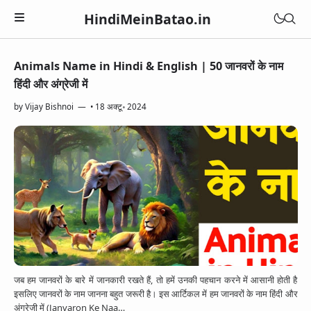
HindiMeinBatao.in
Animals Name in Hindi & English | 50 जानवरों के नाम
Artificial Intelligence
हिंदी और अंग्रेजी में
Technology
Health
by
Vijay Bishnoi
•
18 अक्टू॰ 2024
Computer
Women Health
Business
Blogger
Periods
Online Earning
Blogging
Education
Pregnancy
Online Business
Chatbot
Courses
Medical Courses
Social Media
Finance
Google Assistant
Exams
Lifestyle
YouTube
Betting Apps
Jio Phone
General Knowledge
Daily Life Tips
WhatsApp
जब हम जानवरों के बारे में जानकारी रखते हैं, तो हमें उनकी पहचान करने में आसानी होती है
BSNL
Bhakti
इसलिए जानवरों के नाम जानना बहुत जरूरी है। इस आर्टिकल में हम जानवरों के नाम हिंदी और
Instagram
अंग्रेजी में (Janvaron Ke Naa…