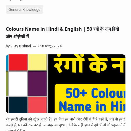
App Information
Trending
Facebook
General Knowledge
Entertainment
Twitter
Colours Name in Hindi & English | 50 रंगों के नाम हिंदी
Telegram
और अंग्रेजी में
Snapchat
by
Vijay Bishnoi
•
18 अक्टू॰ 2024
रंग हमारी दुनिया को सुंदर बनाते हैं। हर दिन हम चारों ओर रंगों से घिरे रहते हैं, चाहे वो हमारे
कपड़े हों, घर की सजावट हो, या बाहर का दृश्य। रंगों के सही ज्ञान से हमें चीजों को पहचानने में
आसानी होती ह…