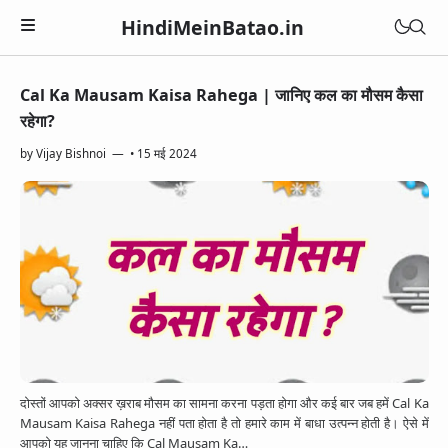
HindiMeinBatao.in
Cal Ka Mausam Kaisa Rahega | जानिए कल का मौसम कैसा
Artificial Intelligence
रहेगा?
Technology
Health
by
Vijay Bishnoi
•
15 मई 2024
Computer
Women Health
Business
Blogger
Periods
Online Earning
Blogging
Education
Pregnancy
Online Business
Chatbot
Courses
Medical Courses
Social Media
Finance
Google Assistant
Exams
Lifestyle
YouTube
Betting Apps
Jio Phone
General Knowledge
Daily Life Tips
WhatsApp
दोस्तों आपको अक्सर ख़राब मौसम का सामना करना पड़ता होगा और कई बार जब हमें Cal Ka
BSNL
Bhakti
Mausam Kaisa Rahega नहीं पता होता है तो हमारे काम में बाधा उत्पन्न होती है। ऐसे में
Instagram
आपको यह जानना चाहिए कि Cal Mausam Ka…