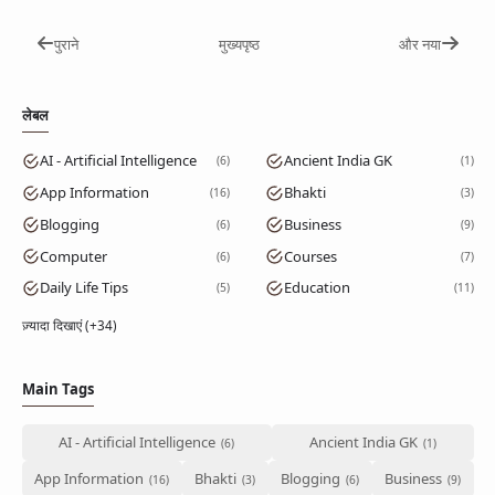
पुराने
मुख्यपृष्ठ
और नया
लेबल
AI - Artificial Intelligence
Ancient India GK
6
1
App Information
Bhakti
16
3
Blogging
Business
6
9
Computer
Courses
6
7
Daily Life Tips
Education
5
11
ज़्यादा दिखाएं (+34)
Main Tags
AI - Artificial Intelligence
Ancient India GK
App Information
Bhakti
Blogging
Business