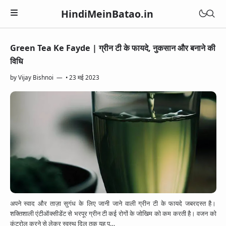
HindiMeinBatao.in
Green Tea Ke Fayde | ग्रीन टी के फायदे, नुकसान और बनाने की
Artificial Intelligence
विधि
Technology
Health
by
Vijay Bishnoi
•
23 मई 2023
Computer
Women Health
Business
Blogger
Periods
Online Earning
Blogging
Education
Pregnancy
Online Business
Chatbot
Courses
Medical Courses
Social Media
Finance
Google Assistant
Exams
Lifestyle
YouTube
Betting Apps
Jio Phone
General Knowledge
Daily Life Tips
WhatsApp
अपने स्वाद और ताज़ा सुगंध के लिए जानी जाने वाली ग्रीन टी के फायदे जबरदस्त है।
BSNL
Bhakti
शक्तिशाली एंटीऑक्सीडेंट से भरपूर ग्रीन टी कई रोगों के जोखिम को कम करती है। वजन को
Instagram
कंट्रोल करने से लेकर स्वस्थ दिल तक यह प…